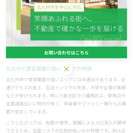
では、人口減少が進むエリアで投資した結果、空室が長期化
し家賃下落に苦しむケースも少なくありません。
具体的には、北九州市の人口推移や新規開発計画、駅からの
距離、周辺施設の充実度をチェックしましょう。例えば『北
九州 アパート 一棟売』などで検索し、過去の成約事例や賃
貸需要の動向を分析することが実践的なリスク回避策となり
ます。
お問い合わせはこちら
お問い合わせはこちら
北九州で賃貸需要が高いエリアの特徴
北九州市で賃貸需要が高いエリアには共通点があります。交
通アクセスの良さ、生活インフラの充実、大学や企業の集積
などが挙げられます。特に小倉北区や八幡西区は、駅周辺や
主要道路沿いに物件が多く、単身者やファミリー層からの需
要が安定しています。
こうしたエリアは、転勤や進学、就職による人口流入が期待
できるため、空室リスクが比較的低いのが特徴です。例えば