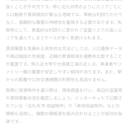
抜くことが不可欠です。特に北九州市のようにエリアごとに
空室リスクを抑えるエリア選定法
人口動態や賃貸傾向が異なる地域では、単純な利回りだけで
不動産投資で空室リスクを防ぐエリア分析法
なく、長期的な需要の持続性を重視する必要があります。失
北九州で賃貸需要が高いエリアの特徴
敗例として、表面的な利回りに惹かれて空室リスクの高いエ
小倉北区など住みやすい街の見極めポイント
リアを選んでしまうケースが多く見受けられます。
不動産のオーナーチェンジ物件で空室対策
賃貸需要を見極める具体的な方法としては、人口推移データ
空室リスクに強い収益物件の選び方
や周辺施設の充実度、近隣の家賃相場を複数年比較すること
将来性ある北九州市の投資ポイント解説
が重要です。例えば大学や大規模工場の近くは、単身者やフ
不動産投資で将来性を重視する理由と視点
ァミリー層の需要が安定しやすい傾向があります。また、駅
からの距離や公共交通機関の利便性も見逃せません。
北九州の一棟売り物件選びの将来性評価
中古事業用物件で資産価値を高める戦略
実際に投資物件を選ぶ際は、現地調査を行い、周辺の空室率
や賃貸募集状況を確認しましょう。インターネットで公開さ
住みやすさと収益性を両立する投資の考え方
れている「北九州 市 収益物件」や「楽待収益物件」などの
将来性あるエリアで不動産投資をする意義
情報も活用し、複数の情報源を組み合わせることが成功の秘
無理なく始めるための資金計画の立て方
訣です。
不動産投資で無理のない資金計画を立てる方法