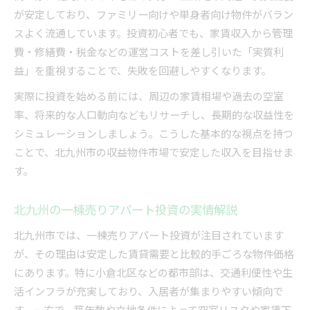
が安定しており、ファミリー向けや単身者向け物件がバラン
スよく流通しています。投資初心者でも、家賃収入から管理
費・修繕費・税金などの運営コストを差し引いた「実質利
益」を重視することで、失敗を回避しやすくなります。
実際に投資を始める前には、周辺の家賃相場や過去の空室
率、将来的な人口動向などもリサーチし、長期的な収益性を
シミュレーションしましょう。こうした基本的な視点を持つ
ことで、北九州市の収益物件市場で安定した収入を目指せま
す。
北九州の一棟売りアパート投資の実情解説
北九州市では、一棟売りアパート投資が注目されています
が、その理由は安定した賃貸需要と比較的手ごろな物件価格
にあります。特に小倉北区などの都市部は、交通利便性や生
活インフラが充実しており、入居者が集まりやすい傾向で
す。一方で、築年数や立地条件によって空室リスクや家賃下