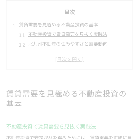
目次
賃貸需要を見極める不動産投資の基本
不動産投資で賃貸需要を見抜く実践法
北九州不動産の住みやすさと需要動向
アパート一棟売の不動産投資利点とは
オーナーチェンジ物件を選ぶ視点と注意点
住みやすい街選びが不動産投資を左右する
収益性が安定する物件選びの実践知識
賃貸需要を見極める不動産投資の
収益物件の不動産投資で安定収入を得る秘訣
基本
北九州の一棟売りアパート投資の実情解説
オーナーチェンジ物件で収益性を高める方法
不動産投資で必要な資金計画と収支シミュレー
不動産投資で賃貸需要を見抜く実践法
ション
不動産投資で安定収益を得るためには、賃貸需要を正確に見
中古事業用物件の選択肢と投資判断の基準