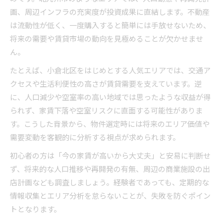
画、周辺インフラの充実度が投資成果に直結します。不動産
は流動性が低く、一度購入すると簡単には手放せないため、
将来の需要や賃貸市場の動向を見極めることが欠かせませ
ん。
たとえば、小倉北区をはじめとする人気エリアでは、交通ア
クセスや生活利便性の高さが賃貸需要を支えています。逆
に、人口減少や空室率の高い地域では思ったような収益が得
られず、家賃下落や空室リスクに直面する可能性がありま
す。こうした背景から、物件選定時には将来のエリア価値や
需要変動を客観的に分析する視点が求められます。
初心者の方は「今の家賃が高いから大丈夫」と安易に判断せ
ず、将来的な人口推移や再開発の有無、周辺の商業施設の出
店計画なども調査しましょう。経験者であっても、定期的な
情報収集とエリア分析を怠らないことが、失敗を防ぐポイン
トとなります。