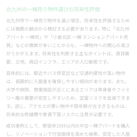
北九州の一棟売り物件選びの将来性評価
北九州市で一棟売り物件を選ぶ場合、将来性を評価するため
には複数の観点から検討する必要があります。特に「北九州
アパート 一棟売」や「小倉北区 一棟 マンションアパート売
買」などの検索が多いことからも、一棟物件への関心の高さ
がうかがえます。将来性を判断する主なポイントは、賃貸需
要、立地、周辺インフラ、エリアの人口動態です。
具体的には、駅近やバス停至近など交通利便性が高い物件
は、長期的に入居者を確保しやすい傾向があります。また、
大学や病院、商業施設が近くにあるエリアは単身者やファミ
リー層の需要が安定しやすいため、空室リスクを低減できま
す。逆に、アクセスが悪い物件や築年数が古すぎるものは、
将来的な修繕費や家賃下落リスクに注意が必要です。
成功事例として、駅徒歩10分以内の中古一棟アパートを購入
し、リノベーションで付加価値を高めた結果、安定した入居