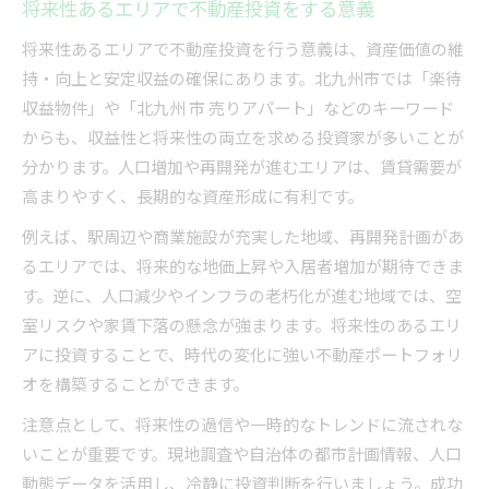
将来性あるエリアで不動産投資をする意義
将来性あるエリアで不動産投資を行う意義は、資産価値の維
持・向上と安定収益の確保にあります。北九州市では「楽待
収益物件」や「北九州 市 売りアパート」などのキーワード
からも、収益性と将来性の両立を求める投資家が多いことが
分かります。人口増加や再開発が進むエリアは、賃貸需要が
高まりやすく、長期的な資産形成に有利です。
例えば、駅周辺や商業施設が充実した地域、再開発計画があ
るエリアでは、将来的な地価上昇や入居者増加が期待できま
す。逆に、人口減少やインフラの老朽化が進む地域では、空
室リスクや家賃下落の懸念が強まります。将来性のあるエリ
アに投資することで、時代の変化に強い不動産ポートフォリ
オを構築することができます。
注意点として、将来性の過信や一時的なトレンドに流されな
いことが重要です。現地調査や自治体の都市計画情報、人口
動態データを活用し、冷静に投資判断を行いましょう。成功