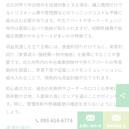
北九州市で中古物件を投資対象とする場合、購入費用だけで
なくリフォーム費や管理費などのランニングコストも予算に
組み込む必要があります。中古アパートやオーナーチェンジ
物件は新築に比べて価格が抑えられますが、初期修繕費や設
備交換費がかかるケースが多いのが特徴です。
収益見通しを立てる際には、表面利回りだけでなく、実質利
回り（家賃収入−諸経費÷物件価格）を基準にすることが重
要です。北九州市内の中古事業用物件や売りアパートの市場
動向を調査し、家賃下落や空室リスクをシミュレーションに
組み入れることで、現実的な収益計画が立てられます。
初心者の方は、過去の失敗例やユーザーの口コミも参考に、
築年数や立地、入居率の高いエリアを選ぶことがポイントで
す。特に、管理体制や修繕履歴の確認を怠らないようにしま
しょう。
093-616-6774
お問い合わせ
無料相談
返済比率や管理費も踏まえた収支計算のコツ