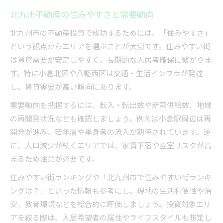
年収500万円で始める不動産投資の現実的指標
北九州不動産の住みやすさと需要動向
自己資金と融資条件を考慮した資金計画術
北九州市の不動産投資で成功するためには、「住みやすさ」
中古物件投資に必要な費用と収益見通し
という観点からエリアを選ぶことが大切です。住みやすい街
返済比率や管理費も踏まえた収支計算のコツ
は賃貸需要が安定しやすく、長期的な入居者確保に繋がりま
現地調査から学ぶ失敗しにくい不動産選択
す。特に小倉北区や八幡西区は交通・生活インフラが発達
現地調査で見極める不動産投資のポイント
し、賃貸需要が高い傾向にあります。
良い物件を見つけるための調査手順と視点
需要動向を把握するには、転入・転出数や新築供給数、地域
オーナーチェンジ物件の実地チェック項目
の再開発状況なども確認しましょう。例えば小倉駅周辺は再
不動産投資で現地調査を活かす判断基準
開発が進み、若年層や単身者の流入が期待されています。逆
に、人口減少が続くエリアでは、家賃下落や空室リスクが高
成功事例から学ぶ不動産選びの工夫
まるため注意が必要です。
住みやすい街ランキングや「北九州市で住みやすい街ランキ
ングは？」といった情報も参考にし、現地の生活利便性や治
安、教育環境などを総合的に評価しましょう。投資対象エリ
アを絞る際は、入居希望者の属性やライフスタイルも想定し