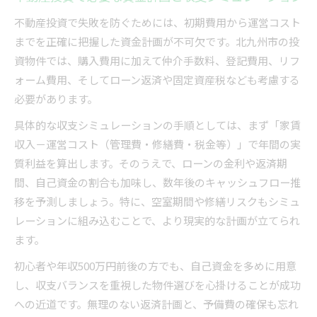
不動産投資で失敗を防ぐためには、初期費用から運営コスト
までを正確に把握した資金計画が不可欠です。北九州市の投
資物件では、購入費用に加えて仲介手数料、登記費用、リフ
ォーム費用、そしてローン返済や固定資産税なども考慮する
必要があります。
具体的な収支シミュレーションの手順としては、まず「家賃
収入－運営コスト（管理費・修繕費・税金等）」で年間の実
質利益を算出します。そのうえで、ローンの金利や返済期
間、自己資金の割合も加味し、数年後のキャッシュフロー推
移を予測しましょう。特に、空室期間や修繕リスクもシミュ
レーションに組み込むことで、より現実的な計画が立てられ
ます。
初心者や年収500万円前後の方でも、自己資金を多めに用意
し、収支バランスを重視した物件選びを心掛けることが成功
への近道です。無理のない返済計画と、予備費の確保も忘れ