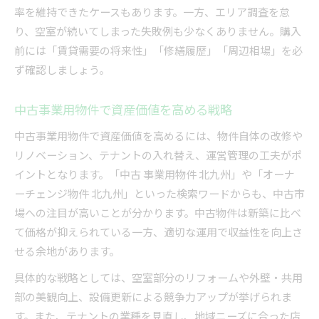
率を維持できたケースもあります。一方、エリア調査を怠
り、空室が続いてしまった失敗例も少なくありません。購入
前には「賃貸需要の将来性」「修繕履歴」「周辺相場」を必
ず確認しましょう。
中古事業用物件で資産価値を高める戦略
中古事業用物件で資産価値を高めるには、物件自体の改修や
リノベーション、テナントの入れ替え、運営管理の工夫がポ
イントとなります。「中古 事業用物件 北九州」や「オーナ
ーチェンジ物件 北九州」といった検索ワードからも、中古市
場への注目が高いことが分かります。中古物件は新築に比べ
て価格が抑えられている一方、適切な運用で収益性を向上さ
せる余地があります。
具体的な戦略としては、空室部分のリフォームや外壁・共用
部の美観向上、設備更新による競争力アップが挙げられま
す。また、テナントの業種を見直し、地域ニーズに合った店