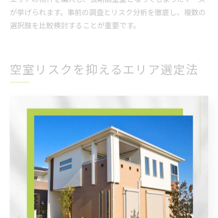
が挙げられます。事前の調査とリスク分析を徹底し、複数の
選択肢を比較検討することが重要です。
空室リスクを抑えるエリア選定法
不動産投資で空室リスクを防ぐエリア分析法
不動産投資で失敗を防ぐためには、まずエリア分析が不可欠
です。北九州市はエリアごとに人口動態や賃貸需要が異なる
ため、空室リスクを抑えるには地域ごとの特徴をデータで把
握することが重要です。特に駅近や大学、商業施設が集まる
エリアは安定した賃貸需要が見込めます。
なぜエリア分析が重要かというと、周辺環境や今後の人口動
向が家賃相場や空室リスクに直結するからです。過去の事例