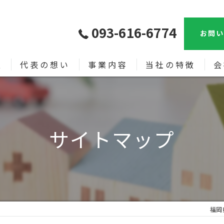
093-616-6774
お問い
報
代表の想い
事業内容
当社の特徴
会
売買
漫
土地
サイトマップ
新築
中古戸建て
相続
福岡