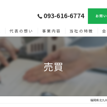
093-616-6774
お問い
報
代表の想い
事業内容
当社の特徴
会
売買
漫
土地
売買
新築
中古戸建て
相続
福岡県北九