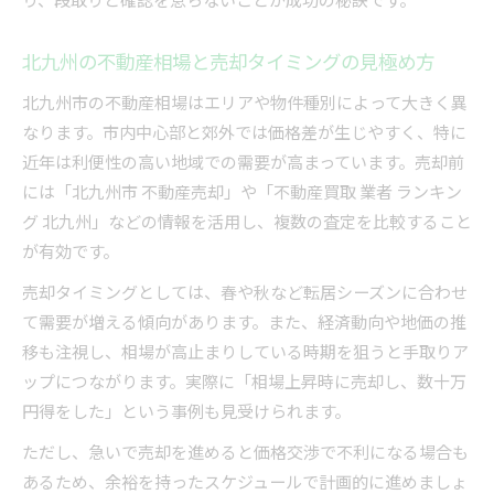
売却トラブル回避のチェックポイント
不動産売却で多いトラブルの事例と対策
北九州の不動産相場と売却タイミングの見極め方
契約条件や書類提出時の注意点まとめ
北九州市の不動産相場はエリアや物件種別によって大きく異
不動産取引の三大タブーを避ける実践法
なります。市内中心部と郊外では価格差が生じやすく、特に
情報開示不足による損失を防ぐ確認項目
近年は利便性の高い地域での需要が高まっています。売却前
第三者視点でリスクを見直す重要性
には「北九州市 不動産売却」や「不動産買取 業者 ランキン
手順と注意点でスムーズな売却実現
グ 北九州」などの情報を活用し、複数の査定を比較すること
不動産売却の流れと押さえるべき手順
が有効です。
必要書類の一覧化と期限管理のコツ
売却タイミングとしては、春や秋など転居シーズンに合わせ
連絡や報告を徹底し信頼を維持する方法
て需要が増える傾向があります。また、経済動向や地価の推
値引きや条件交渉を冷静に行うポイント
移も注視し、相場が高止まりしている時期を狙うと手取りア
ップにつながります。実際に「相場上昇時に売却し、数十万
無理のないスケジュールで売却を進める
円得をした」という事例も見受けられます。
ただし、急いで売却を進めると価格交渉で不利になる場合も
あるため、余裕を持ったスケジュールで計画的に進めましょ