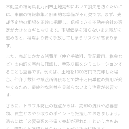
不動産の福岡県北九州市土地売却において損失を防ぐために
不動産の売却で想定外の出費を防ぐコツ
は、事前の情報収集と計画的な準備が不可欠です。まず、売
安心取引のための不動産会社選び
却予定地の相場を正確に把握し、信頼できる不動産会社の選
信頼できる不動産会社の選び方と比較ポイント
定が大きなカギとなります。市場価格を知らないまま売却を
北九州の不動産会社ランキング活用の注意点
進めると、相場より安く手放してしまうリスクが高まりま
不動産会社選定時に確認すべき情報開示項目
す。
不動産担当者との信頼関係を築くコミュニケー
また、売却にかかる諸費用（仲介手数料、登記費用、税金な
ション
ど）の内訳を事前に確認し、手取り額をシミュレーションす
囲い込みや誇大広告リスクを見抜く方法
ることも重要です。例えば、土地を1000万円で売却した場
北九州の相場を知り納得の売却へ
合、仲介手数料や譲渡所得税などで数十万円単位の費用が発
不動産相場を把握し失敗しない売却戦略
生するため、最終的な利益を見誤らないよう注意が必要で
す。
北九州不動産売却の最新市場動向の調べ方
近隣成約事例を活用した価格設定のポイント
さらに、トラブル防止の観点からは、売却の流れや必要書
類、買主とのやり取りのポイントも把握しておきましょう。
不動産売却で高値を狙うための情報収集法
過去には「必要書類の不備で売却が遅れた」という声もあ
査定比較で納得できる売却価格を目指す方法
り、段取りと確認を怠らないことが成功の秘訣です。