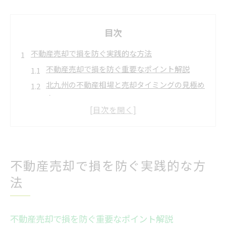
目次
不動産売却で損を防ぐ実践的な方法
不動産売却で損を防ぐ重要なポイント解説
北九州の不動産相場と売却タイミングの見極め
方
不動産屋が嫌がる三大タブーと注意点まとめ
北九州市の不動産売却で失敗しない交渉術
不動産取引でトラブルを避けるための心得
土地売却時の費用内訳を徹底解説
不動産売却で損を防ぐ実践的な方
不動産売却の費用内訳と必要経費の種類
法
土地売却時にかかる税金と諸費用の詳細
仲介手数料や印紙税など主要な費用チェック
不動産売却で損を防ぐ重要なポイント解説
解体費や測量費を含めた総支出の把握方法