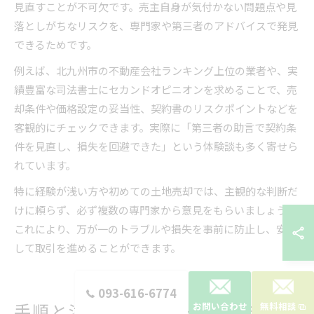
見直すことが不可欠です。売主自身が気付かない問題点や見
落としがちなリスクを、専門家や第三者のアドバイスで発見
できるためです。
例えば、北九州市の不動産会社ランキング上位の業者や、実
績豊富な司法書士にセカンドオピニオンを求めることで、売
却条件や価格設定の妥当性、契約書のリスクポイントなどを
客観的にチェックできます。実際に「第三者の助言で契約条
件を見直し、損失を回避できた」という体験談も多く寄せら
れています。
特に経験が浅い方や初めての土地売却では、主観的な判断だ
けに頼らず、必ず複数の専門家から意見をもらいましょう。
これにより、万が一のトラブルや損失を事前に防止し、安心
して取引を進めることができます。
093-616-6774
手順と注意点でスムーズな売却実
お問い合わせ
無料相談