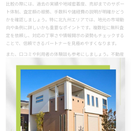
比較の際には、過去の実績や地域密着度、売却までのサポー
ト体制、査定額の根拠、手数料や諸経費の説明が明確かどう
かを確認しましょう。特に北九州エリアでは、地元の市場動
向や条例に詳しいかも重要なポイントです。複数社に無料査
定を依頼し、対応の丁寧さや情報開示の姿勢もチェックする
ことで、信頼できるパートナーを見極めやすくなります。
また、口コミや利用者の体験談も参考にしましょう。不動産
会社によっては契約前の説明が不十分なケースもあるため、
納得できるまで質問する姿勢が大切です。自分に合った会社
を冷静に比較検討することで、損を防ぎ納得のいく売却につ
ながります。
北九州の不動産会社ランキング活用の注意点
インターネット上で「北九州 不動産会社ランキング」や「不
動産買取 業者 ランキング 北九州」などの情報を目にする機
会が増えています。ランキングは会社選びの一つの目安にな