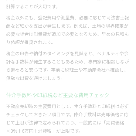
計算することが大切です。
税金以外にも、登記費用や測量費、必要に応じて司法書士報
酬など細かな支出が発生します。例えば、土地の境界確定が
必要な場合は測量費が追加で必要となるため、早めの見積も
り依頼が推奨されます。
税金の申告や納付のタイミングを見誤ると、ペナルティや余
計な手数料が発生することもあるため、専門家に相談しなが
ら進めると安心です。事前に税理士や不動産会社へ確認し、
無駄な出費を避けましょう。
仲介手数料や印紙税など主要な費用チェック
不動産売却時の主要費用として、仲介手数料と印紙税は必ず
チェックしておきたい項目です。仲介手数料は売却価格に応
じて上限が法律で定められており、一般的には「売買価格
×3%＋6万円＋消費税」が上限です。