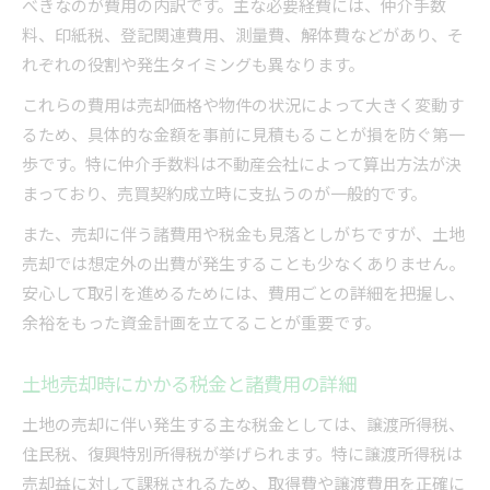
べきなのが費用の内訳です。主な必要経費には、仲介手数
料、印紙税、登記関連費用、測量費、解体費などがあり、そ
れぞれの役割や発生タイミングも異なります。
これらの費用は売却価格や物件の状況によって大きく変動す
るため、具体的な金額を事前に見積もることが損を防ぐ第一
歩です。特に仲介手数料は不動産会社によって算出方法が決
まっており、売買契約成立時に支払うのが一般的です。
また、売却に伴う諸費用や税金も見落としがちですが、土地
売却では想定外の出費が発生することも少なくありません。
安心して取引を進めるためには、費用ごとの詳細を把握し、
余裕をもった資金計画を立てることが重要です。
土地売却時にかかる税金と諸費用の詳細
土地の売却に伴い発生する主な税金としては、譲渡所得税、
住民税、復興特別所得税が挙げられます。特に譲渡所得税は
売却益に対して課税されるため、取得費や譲渡費用を正確に