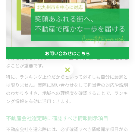
りますが、鵜呑みにせず慎重に活用することが大切です。ラ
ンキングの根拠や評価基準が明示されているか、広告や提携
による順位操作がないかを必ず確認しましょう。
多くのランキングサイトは、実際の取引実績や利用者の口コ
ミ、サービス内容などをもとにしていますが、情報が古かっ
たり一部の企業に偏っていることもあります。必ず複数の情
お問い合わせはこちら
報源を比較し、自分のニーズや土地の特性に合った会社を選
ぶことが重要です。
お問い合わせはこちら
特に、ランキング上位だからといって必ずしも自分に最適と
は限りません。実際に問い合わせをして担当者の対応や説明
のわかりやすさ、地域への理解度を確認することで、ランキ
ング情報を有効に活用できます。
不動産会社選定時に確認すべき情報開示項目
不動産会社を選ぶ際には、必ず確認すべき情報開示項目があ