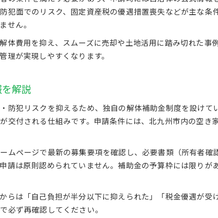
複数見積もりで不動産解体費用を最小限に抑える
防犯面でのリスク、固定資産税の優遇措置喪失などが主な条
空き家差し上げやバンク制度の上手な活用法
ません。
解体補助金利用時の実質負担額の計算ポイント
解体費用を抑え、スムーズに売却や土地活用に踏み切れた事
空き家相談を活用した補助金手続きガイド
管理が実現しやすくなります。
不動産の空き家相談で補助金申請をスムーズに
北九州市空き家相談窓口の利用方法とメリット
報を解説
解体補助金申請に必要な手続きと流れ徹底解説
・防犯リスクを抑えるため、独自の解体補助金制度を設けてい
電子申請や代理受領で手続き負担を軽減する方法
が交付される仕組みです。申請条件には、北九州市内の空き
補助金申請で注意すべき不動産所有者の条件
補助金で空き家解体後の土地を有効活用
ームページで最新の募集要項を確認し、必要書類（所有者確
不動産の土地活用アイデアと補助金利用事例
申請は原則認められていません。補助金の予算枠には限りが
空き家解体後の不動産売却と固定資産税対策
リノベーション補助金で土地活用を広げる方法
からは「自己負担が半分以下に抑えられた」「税金優遇が受
空き家バンクやマッチングで資産価値を高める
口で必ず再確認してください。
不動産活用に役立つ相談サービスの上手な活用