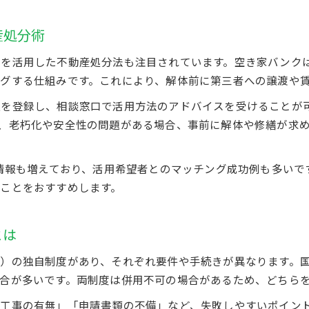
今考えたい北九州市の空き家問題と解決策
産処分術
不動産所有者向け北九州市の空き家問題最新事情
空き家問題解決に役立つ補助金制度の効果とは
スを活用した不動産処分法も注目されています。空き家バンク
空き家解体補助金活用と防災・防犯対策の重要性
グする仕組みです。これにより、解体前に第三者への譲渡や
不動産活用事例から学ぶリスク回避のポイント
報を登録し、相談窓口で活用方法のアドバイスを受けることが
これからの資産管理と空き家対策の最前線情報
、老朽化や安全性の問題がある場合、事前に解体や修繕が求
の情報も増えており、活用希望者とのマッチング成功例も多い
ことをおすすめします。
お問い合わせはこちら
お問い合わせはこちら
とは
）の独自制度があり、それぞれ要件や手続きが異なります。
合が多いです。両制度は併用不可の場合があるため、どちら
工事の有無」「申請書類の不備」など、失敗しやすいポイン