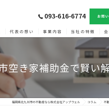
093-616-6774
お問い
報
代表の想い
事業内容
当社の特徴
会
売買
漫
土地
市空き家補助金で賢い
新築
中古戸建て
相続
福岡県北九州市の不動産なら株式会社アップウェル
コラム
不