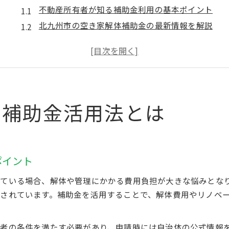
不動産所有者が知る補助金利用の基本ポイント
北九州市の空き家解体補助金の最新情報を解説
空き家バンクやマッチング活用と不動産処分術
国と市の空き家補助金活用時の注意点とは
リノベーション補助金で不動産活用の幅を広げる
不動産管理の安心感を支える補助金制度
に補助金活用法とは
不動産の空き家管理を補助金で安心サポート
解体補助金活用で不動産の負担を軽減する方法
空き家相談窓口で分かる補助金の活用手順
空き家問題と補助金制度での資産保全対策
ポイント
空き家解体補助金と税金対策の基礎知識
ている場合、解体や管理にかかる費用負担が大きな悩みとな
解体費用が心配な方のための賢い対策
されています。補助金を活用することで、解体費用やリノベ
不動産の解体費用補助金で賢く対策するコツ
お金がない時の空き家解体と補助金活用法
者の条件を満たす必要があり、申請時には自治体の公式情報