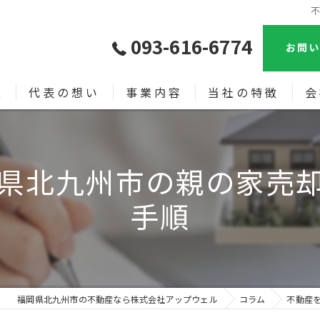
093-616-6774
お問い
報
代表の想い
事業内容
当社の特徴
会
売買
漫
県北九州市の親の家売
土地
手順
新築
中古戸建て
相続
福岡県北九州市の不動産なら株式会社アップウェル
コラム
不動産