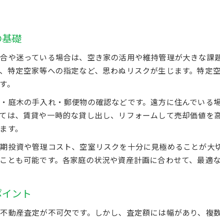
売却後も安心できる不動産の活用方法
不動産売却後に選べる資産活用の選択肢
の基礎
売却後も役立つ不動産管理と節税ポイント
不動産活用で得られる新たな収益モデル紹介
合や迷っている場合は、空き家の活用や維持管理が大きな課
、特定空家等への指定など、思わぬリスクが生じます。特定
売却後に備える不動産のトラブル回避策
す。
安心して任せられる不動産活用サポート体制
・庭木の手入れ・郵便物の確認などです。遠方に住んでいる
ては、賃貸や一時的な貸し出し、リフォームして売却価値を
ます。
お問い合わせはこちら
お問い合わせはこちら
期投資や管理コスト、空室リスクを十分に見極めることが大
ことも可能です。各家庭の状況や資産計画に合わせて、最適
ポイント
不動産査定が不可欠です。しかし、査定額には幅があり、複