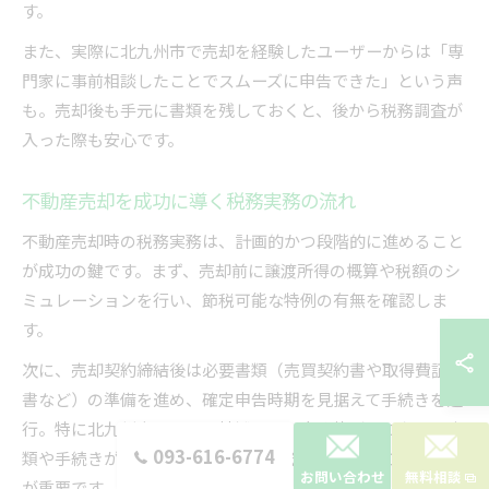
す。
また、実際に北九州市で売却を経験したユーザーからは「専
門家に事前相談したことでスムーズに申告できた」という声
も。売却後も手元に書類を残しておくと、後から税務調査が
入った際も安心です。
不動産売却を成功に導く税務実務の流れ
不動産売却時の税務実務は、計画的かつ段階的に進めること
が成功の鍵です。まず、売却前に譲渡所得の概算や税額のシ
ミュレーションを行い、節税可能な特例の有無を確認しま
す。
次に、売却契約締結後は必要書類（売買契約書や取得費証明
書など）の準備を進め、確定申告時期を見据えて手続きを進
行。特に北九州市のような地域では、自治体ごとに必要な書
093-616-6774
類や手続きが微妙に異なることもあるため、事前の情報収集
お問い合わせ
無料相談
が重要です。