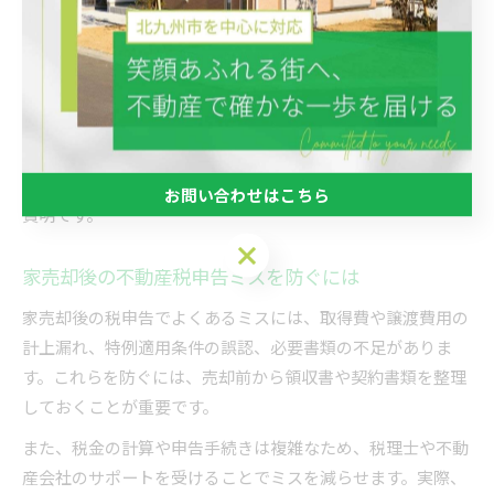
う。特に、特例や控除の適用漏れ、書類不備による申告ミス
がトラブルの原因となりやすいです。
実際に「早めに専門家へ相談することで必要書類が揃い、ス
ムーズに申告できた」といった成功例も多く見られます。逆
に、自己判断で進めてしまうと後から追徴課税や延滞税が発
生するリスクもあるため、専門家のサポートを活用するのが
お問い合わせはこちら
賢明です。
お問い合わせはこちら
家売却後の不動産税申告ミスを防ぐには
家売却後の税申告でよくあるミスには、取得費や譲渡費用の
計上漏れ、特例適用条件の誤認、必要書類の不足がありま
す。これらを防ぐには、売却前から領収書や契約書類を整理
しておくことが重要です。
また、税金の計算や申告手続きは複雑なため、税理士や不動
産会社のサポートを受けることでミスを減らせます。実際、