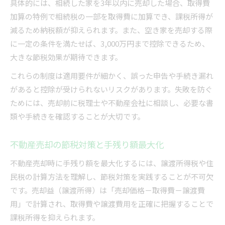
具体的には、相続した家を3年以内に売却した場合、取得費
加算の特例で相続税の一部を取得費に加算でき、課税所得が
減るため納税額が抑えられます。また、空き家を売却する際
に一定の条件を満たせば、3,000万円まで控除できるため、
大きな節税効果が期待できます。
これらの制度は適用要件が細かく、誤った申告や手続き漏れ
があると控除が受けられないリスクがあります。失敗を防ぐ
ためには、売却前に税理士や不動産会社に相談し、必要な書
類や手続きを確認することが大切です。
不動産売却の節税対策と手残り額最大化
不動産売却時に手残り額を最大化するには、譲渡所得税や住
民税の計算方法を理解し、節税対策を実践することが不可欠
です。売却益（譲渡所得）は「売却価格－取得費－譲渡費
用」で計算され、取得費や譲渡費用を正確に把握することで
課税所得を抑えられます。