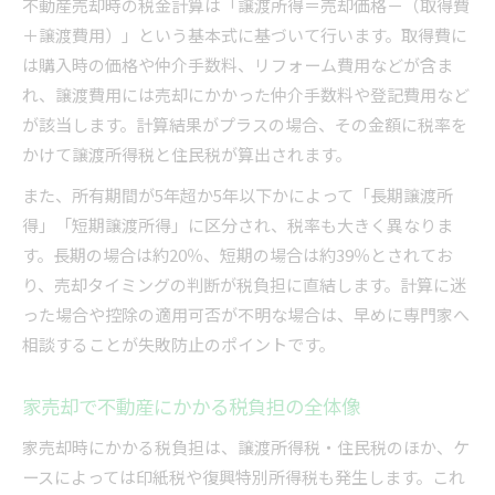
不動産売却時の税金計算は「譲渡所得＝売却価格－（取得費
家売却時の住民税計算と非課税の基準
＋譲渡費用）」という基本式に基づいて行います。取得費に
不動産売却で活用したい主な控除一覧
は購入時の価格や仲介手数料、リフォーム費用などが含ま
不動産と住民税非課税限度額の判定ポイント
れ、譲渡費用には売却にかかった仲介手数料や登記費用など
家売却時に利用できる控除と適用条件
が該当します。計算結果がプラスの場合、その金額に税率を
不動産売却時の住民税対策と控除活用法
かけて譲渡所得税と住民税が算出されます。
失敗しないための不動産税務実務ガイド
また、所有期間が5年超か5年以下かによって「長期譲渡所
不動産売却の税務手続きでよくある注意点
得」「短期譲渡所得」に区分され、税率も大きく異なりま
す。長期の場合は約20％、短期の場合は約39％とされてお
家売却時の不動産税務ミスを防ぐ方法
り、売却タイミングの判断が税負担に直結します。計算に迷
不動産売却を成功に導く税務実務の流れ
った場合や控除の適用可否が不明な場合は、早めに専門家へ
家売却と不動産税務の専門家活用の重要性
相談することが失敗防止のポイントです。
不動産売却書類準備と税務対応のコツ
家売却で不動産にかかる税負担の全体像
家売却時にかかる税負担は、譲渡所得税・住民税のほか、ケ
ースによっては印紙税や復興特別所得税も発生します。これ