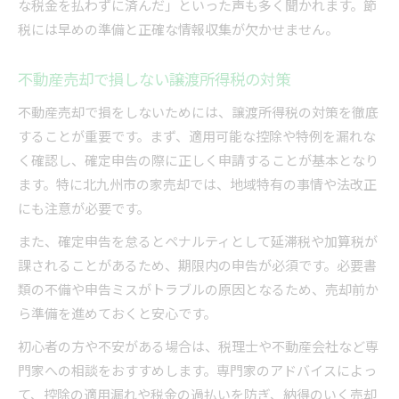
な税金を払わずに済んだ」といった声も多く聞かれます。節
税には早めの準備と正確な情報収集が欠かせません。
不動産売却で損しない譲渡所得税の対策
不動産売却で損をしないためには、譲渡所得税の対策を徹底
することが重要です。まず、適用可能な控除や特例を漏れな
く確認し、確定申告の際に正しく申請することが基本となり
ます。特に北九州市の家売却では、地域特有の事情や法改正
にも注意が必要です。
また、確定申告を怠るとペナルティとして延滞税や加算税が
課されることがあるため、期限内の申告が必須です。必要書
類の不備や申告ミスがトラブルの原因となるため、売却前か
ら準備を進めておくと安心です。
初心者の方や不安がある場合は、税理士や不動産会社など専
門家への相談をおすすめします。専門家のアドバイスによっ
て、控除の適用漏れや税金の過払いを防ぎ、納得のいく売却