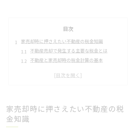
目次
家売却時に押さえたい不動産の税金知識
不動産売却で発生する主要な税金とは
不動産と家売却時の税金計算の基本
家売却で不動産にかかる税負担の全体像
不動産売却時の税金と申告の重要ポイント
家売却で知るべき不動産の税制度概要
税負担を減らす不動産売却の節税術
家売却時に押さえたい不動産の税
不動産売却時に活用したい節税の工夫
金知識
家売却で不動産の税負担を軽減する方法
不動産売却の節税対策と手残り額最大化
家売却における不動産節税の実践ポイント