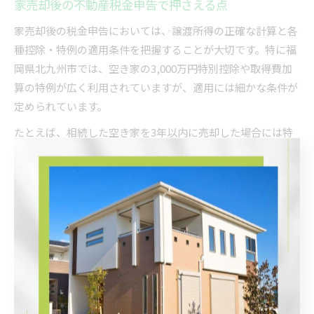
家売却後の不動産税金申告で押さえる点
家売却後の税金申告においては、譲渡所得の正確な計算と各
種控除・特例の適用条件を把握することが大切です。特に福
岡県北九州市では、空き家の3,000万円特別控除や取得費加
算の特例が広く利用されていますが、適用には細かな条件が
定められています。
たとえば、相続した空き家を3年以内に売却した場合には特
別控除の対象となる場合がありますが、要件を満たさないと
控除が受けられません。失敗例として「控除条件を誤解し、
余分な税金を払ってしまった」という声もあるため、事前に
税務署や専門家に確認することがポイントです。
不動産売却後の税金トラブル予防策
不動産売却後の税金トラブルを防ぐには、売却前からの情報
収集と計画的な準備が欠かせません。北九州市では法改正や
制度変更があるため、最新情報を確認する習慣をつけましょ