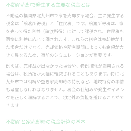
不動産売却で発生する主要な税金とは
不動産売却の特例利用で税金を抑える方法
不動産の福岡県北九州市で家を売却する場合、主に発生する
不動産売却後の税金申告ポイントまとめ
税金は「譲渡所得税」と「住民税」です。譲渡所得税は、家
不動産売却後に必要な確定申告の流れ
を売って得た利益（譲渡所得）に対して課税され、住民税も
家売却後の不動産税金申告で押さえる点
同様に利益に応じて課されます。これらの税金は売却益が出
不動産売却後の税金トラブル予防策
た場合だけでなく、売却価格や所有期間によっても金額が大
家売却後の不動産税申告ミスを防ぐには
きく異なるため、事前のシミュレーションが重要です。
不動産売却後の税金申告と必要書類一覧
例えば、売却益が出なかった場合や、特例控除が適用される
譲渡所得税の基礎と福岡県北九州市での対策
場合は、税負担が大幅に軽減されることもあります。特に北
不動産売却時の譲渡所得税計算方法
九州市では相続や空き家売却時の特例など、地域特有の事情
も考慮しなければなりません。税金の仕組みや発生タイミン
譲渡所得税で知るべき不動産の基礎知識
グを正しく理解することで、想定外の負担を避けることがで
不動産売却時の税率と控除の仕組み解説
きます。
家売却における譲渡所得税の節税ポイント
不動産売却で損しない譲渡所得税の対策
不動産と家売却時の税金計算の基本
知っておくべき住民税や控除のポイント