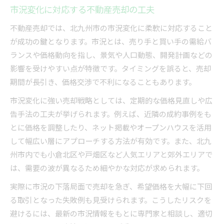
市況変化に対応する不動産売却の工夫
不動産売却では、北九州市の市況変化に柔軟に対応すること
が成功の鍵となります。市況とは、売り手と買い手の需給バ
ランスや価格動向を指し、景気や人口動態、開発計画などの
影響を受けやすい点が特徴です。タイミングを誤ると、売却
期間が長引き、価格交渉で不利になることもあります。
市況変化に強い売却戦略としては、定期的な価格見直しや広
告手法の工夫が挙げられます。例えば、近隣の成約事例をも
とに価格を調整したり、ネット掲載やオープンハウスを活用
して幅広い層にアプローチする方法が有効です。また、北九
州市内でも小倉北区や戸畑区など人気エリアと郊外エリアで
は、需要の波が異なるため細やかな対応が求められます。
実際に市況の下落局面で売却を急ぎ、希望価格を大幅に下回
る取引となった失敗例も見受けられます。こうしたリスクを
避けるには、最新の市況情報をもとに専門家と相談し、適切