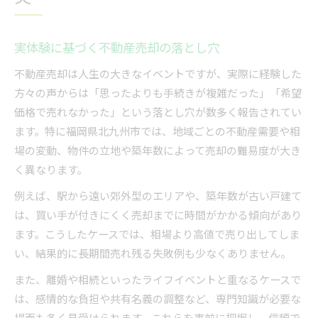
価格設定で誤りがちな不動産売却の注意点
契約トラブル回避のための不動産対策
実体験に基づく不動産売却の落とし穴
不動産売却時に事前確認すべき重要事項
不動産売却は人生の大きなイベントですが、実際に経験した
希望通りに売るための不動産対策法
方々の声からは「思ったよりも手続きが複雑だった」「希望
不動産売却で希望価格を実現する方法
価格で売れなかった」という落とし穴が数多く報告されてい
売却活動を成功させる不動産戦略の極意
ます。特に福岡県北九州市では、地域ごとの不動産需要や相
不動産価値を高めるためのポイント解説
場の変動、物件の立地や築年数によって売却の難易度が大き
早期成約を目指す不動産売却の実践テク
く異なります。
買主を惹きつける不動産情報の伝え方
例えば、駅から遠い郊外型のエリアや、築年数が古い戸建て
リスクを減らす北九州の不動産戦略
は、買い手が付きにくく売却までに時間がかかる傾向があり
不動産売却のリスク軽減に有効な対策法
ます。こうしたケースでは、相場より高値で売り出してしま
い、結果的に長期間売れ残る失敗例も少なくありません。
市況変化に対応する不動産売却の工夫
需要分析から見る不動産売却の成功法則
また、離婚や相続といったライフイベントと重なるケースで
は、感情的な負担や共有名義の調整など、専門知識が必要な
売却計画で重要な不動産価格の見直し
場面も多く見受けられます。これらを事前に把握し、信頼で