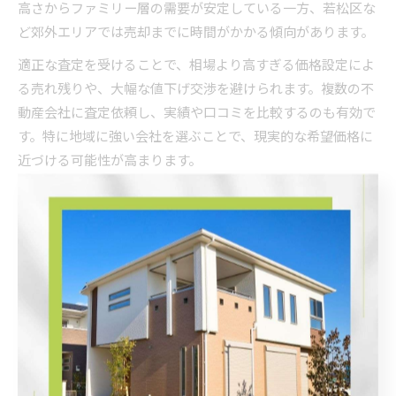
高さからファミリー層の需要が安定している一方、若松区な
ど郊外エリアでは売却までに時間がかかる傾向があります。
適正な査定を受けることで、相場より高すぎる価格設定によ
る売れ残りや、大幅な値下げ交渉を避けられます。複数の不
動産会社に査定依頼し、実績や口コミを比較するのも有効で
す。特に地域に強い会社を選ぶことで、現実的な希望価格に
近づける可能性が高まります。
また、売却時期や市場動向を見極めてタイミングを計ること
も成功の秘訣です。例えば、転勤シーズンや入学時期前な
ど、買主の動きが活発な時期を狙うことで、希望価格での売
却が実現しやすくなります。
売却活動を成功させる不動産戦略の極意
売却活動を成功に導くには、戦略的な販売計画が欠かせませ
ん。まず、物件の魅力を最大限に引き出す写真や内見対応を
徹底することが大切です。特に北九州市では築年数や立地、