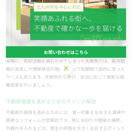
周辺環境への買主の関心が高いため、これらの情報を正確か
つ魅力的に伝える工夫が必要です。
また、売却を急ぐ場合でも、安易な価格下げは避け、段階的
な値下げやキャンペーン活用など柔軟な対応が有効です。不
動産会社と密に連絡を取り、定期的な販売状況の確認や改善
提案を受け入れる姿勢も成功へのポイントとなります。
お問い合わせはこちら
実際に、売却活動を長引かせてしまった失敗例では、販売戦
お問い合わせはこちら
略の見直しや情報発信の強化によって短期間で成約に至った
ケースもあります。失敗例から学び、状況に応じて柔軟な戦
略変更を行いましょう。
不動産価値を高めるためのポイント解説
不動産の価値を高めるためには、第一印象を左右する清掃や
簡単なリフォームが効果的です。特に水回りや壁紙の補修、
外観の手入れなどは、買主の評価を大きく左右するポイント