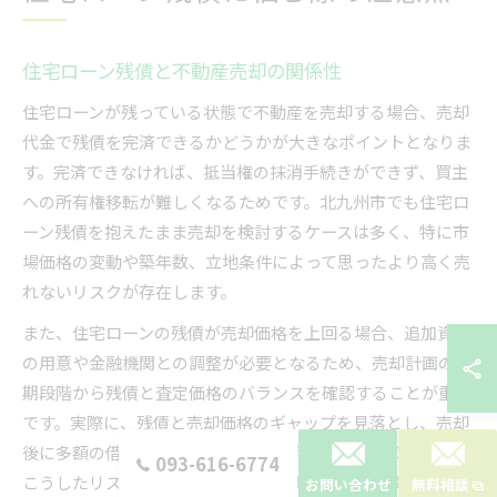
住宅ローン残債と不動産売却の関係性
住宅ローンが残っている状態で不動産を売却する場合、売却
代金で残債を完済できるかどうかが大きなポイントとなりま
す。完済できなければ、抵当権の抹消手続きができず、買主
への所有権移転が難しくなるためです。北九州市でも住宅ロ
ーン残債を抱えたまま売却を検討するケースは多く、特に市
場価格の変動や築年数、立地条件によって思ったより高く売
れないリスクが存在します。
また、住宅ローンの残債が売却価格を上回る場合、追加資金
の用意や金融機関との調整が必要となるため、売却計画の初
期段階から残債と査定価格のバランスを確認することが重要
です。実際に、残債と売却価格のギャップを見落とし、売却
後に多額の借金が残ってしまう失敗例も少なくありません。
093-616-6774
こうしたリスクを避けるためには、事前に金融機関へ相談
お問い合わせ
無料相談