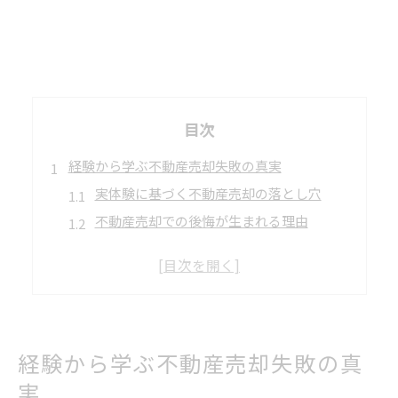
目次
経験から学ぶ不動産売却失敗の真実
実体験に基づく不動産売却の落とし穴
不動産売却での後悔が生まれる理由
北九州で多い不動産売却失敗事例とは
売主が直面した不動産トラブルの実例
不動産売却後に気づく見落としポイント
売却時によくある落とし穴と対策
経験から学ぶ不動産売却失敗の真
不動産売却で陥りやすい典型的な失敗例
実
売却時の判断ミスを防ぐ不動産の基礎知識