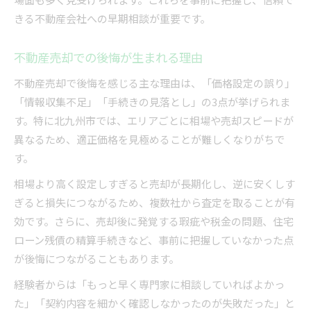
不動産の価値を守る売却時の注意事項
きる不動産会社への早期相談が重要です。
財産分与で損しない不動産売却術
離婚時に役立つ不動産売却の進め方
不動産売却での後悔が生まれる理由
財産分与を有利に進める不動産ノウハウ
不動産売却で後悔を感じる主な理由は、「価格設定の誤り」
売却益を最大化する不動産取引の注意点
「情報収集不足」「手続きの見落とし」の3点が挙げられま
共有名義不動産の売却トラブル防止法
す。特に北九州市では、エリアごとに相場や売却スピードが
税金負担を抑える不動産売却のコツ
異なるため、適正価格を見極めることが難しくなりがちで
住宅ローン残債に悩む際の注意点
す。
住宅ローン残債と不動産売却の関係性
相場より高く設定しすぎると売却が長期化し、逆に安くしす
残債がある不動産売却時の注意ポイント
ぎると損失につながるため、複数社から査定を取ることが有
ローン残額以上で売れない場合の対応策
効です。さらに、売却後に発覚する瑕疵や税金の問題、住宅
任意売却を検討する際の不動産知識
ローン残債の精算手続きなど、事前に把握していなかった点
が後悔につながることもあります。
債務整理と不動産売却の連携方法
経験者からは「もっと早く専門家に相談していればよかっ
た」「契約内容を細かく確認しなかったのが失敗だった」と