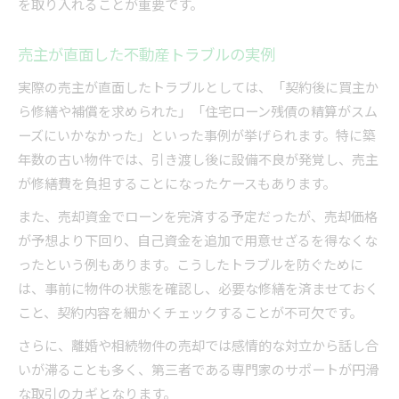
を取り入れることが重要です。
売主が直面した不動産トラブルの実例
実際の売主が直面したトラブルとしては、「契約後に買主か
ら修繕や補償を求められた」「住宅ローン残債の精算がスム
ーズにいかなかった」といった事例が挙げられます。特に築
年数の古い物件では、引き渡し後に設備不良が発覚し、売主
が修繕費を負担することになったケースもあります。
また、売却資金でローンを完済する予定だったが、売却価格
が予想より下回り、自己資金を追加で用意せざるを得なくな
ったという例もあります。こうしたトラブルを防ぐために
は、事前に物件の状態を確認し、必要な修繕を済ませておく
こと、契約内容を細かくチェックすることが不可欠です。
さらに、離婚や相続物件の売却では感情的な対立から話し合
いが滞ることも多く、第三者である専門家のサポートが円滑
な取引のカギとなります。