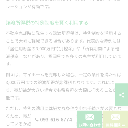
レーションが有効です。
譲渡所得税の特例制度を賢く利用する
不動産売却時に発生する譲渡所得税は、特例制度を活用する
ことで大幅に軽減できる場合があります。代表的な特例には
「居住用財産の3,000万円特別控除」や「所有期間による軽
減税率」などがあり、福岡県でも多くの売主が利用していま
す。
例えば、マイホームを売却した場合、一定の条件を満たせば
3,000万円までの譲渡所得が非課税となります。これによ
り、売却益が大きい場合でも税負担を大幅に抑えることが可
能です。
ただし、特例の適用には細かな条件や申告手続きが必要とな
るため、売却前に税理士などの専門家に相談し、要件を満た
093-616-6774
しているか必ず確認しましょう。失念すると節税のチャンス
お問い合わせ
無料相談