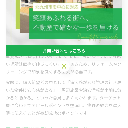
福岡県で家を売る際には、地域ごとに選ばれやすい物件の特
徴を押さえることが高値売却のカギとなります。都市部では
交通アクセスや周辺環境、生活利便性が重視され、一方で郊
外では土地の広さや静かな住環境が評価されがちです。
例えば、福岡市内で人気のエリアは駅近マンションや築浅の
戸建てがよく売れます。子育て世代には学区や公園の近さも
お問い合わせはこちら
重要視される傾向が見られます。逆に、古い物件や駅から遠
い場所は価格が伸びにくいこともあるため、リフォームやク
お問い合わせはこちら
リーニングで印象を良くする工夫が必要です。
実際に、購入希望者の声として「清潔感があり管理の行き届
いた物件は安心感がある」「周辺施設や治安情報が事前に分
かると助かる」といった意見も多く聞かれます。ターゲット
層に合わせてアピールポイントを整理し、物件の魅力を最大
限に伝えることが売却成功のポイントです。