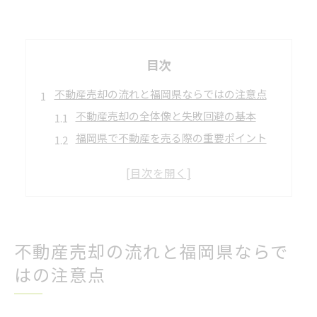
目次
不動産売却の流れと福岡県ならではの注意点
不動産売却の全体像と失敗回避の基本
福岡県で不動産を売る際の重要ポイント
不動産売却時のエリア特性を理解しよう
安心のための不動産会社選びのコツ
不動産売却に伴う手続きと予備知識
福岡県で家を売る手順を徹底解説
不動産売却の流れと福岡県ならで
福岡県の不動産売却手順を順番に解説
はの注意点
不動産会社への査定依頼から売却開始へ
媒介契約の種類と選び方のポイント
売却物件の魅力を高める準備法とは