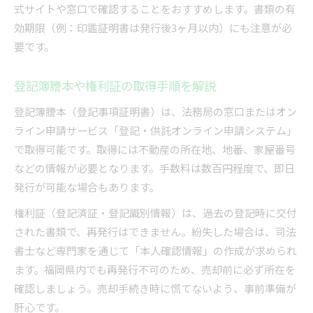
式サイトや窓口で確認することをおすすめします。書類の有
効期限（例：印鑑証明書は発行後3ヶ月以内）にも注意が必
要です。
登記簿謄本や権利証の取得手順を解説
登記簿謄本（登記事項証明書）は、法務局の窓口またはオン
ライン申請サービス「登記・供託オンライン申請システム」
で取得可能です。取得には不動産の所在地、地番、家屋番号
などの情報が必要となります。手数料は数百円程度で、即日
発行が可能な場合もあります。
権利証（登記済証・登記識別情報）は、過去の登記時に交付
された書類で、再発行はできません。紛失した場合は、司法
書士など専門家を通じて「本人確認情報」の作成が求められ
ます。福岡県内でも再発行不可のため、売却前に必ず所在を
確認しましょう。売却手続き時に慌てないよう、事前準備が
肝心です。