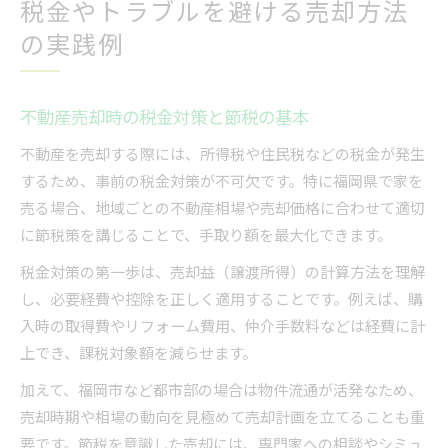
税金やトラブルを避ける売却方法
の実践例
不動産売却時の税金対策と節税の基本
不動産を売却する際には、所得税や住民税などの税金が発生
するため、事前の税金対策が不可欠です。特に福岡県で家を
売る場合、地域ごとの不動産相場や売却価格に合わせて適切
に節税策を講じることで、手取り額を最大化できます。
税金対策の第一歩は、売却益（譲渡所得）の計算方法を理解
し、必要経費や控除を正しく適用することです。例えば、購
入時の取得費やリフォーム費用、仲介手数料などは経費に計
上でき、課税対象額を減らせます。
加えて、福岡市など都市部の場合は物件流通が活発なため、
売却時期や相場の動向を見極めて売却計画を立てることも重
要です。節税を意識した売却には、専門家への相談やシミュ