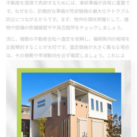
不動産を高値で売却するためには、事前準備が非常に重要で
す。なぜなら、計画的な準備が売却価格の最大化やトラブル
防止につながるからです。まず、物件の現状把握として、建
物や設備の修繕履歴や不具合箇所をチェックしましょう。
次に、複数の不動産会社へ査定を依頼し、福岡県内の相場を
比較検討することが大切です。査定価格が大きく異なる場合
は、その根拠や市場動向を必ず確認しましょう。これによ
り、現実的かつ納得できる売却価格を見極められます。
また、必要書類（登記簿謄本、固定資産税納税通知書など）
の早期準備や、売却後の税金対策もポイントです。失敗例と
しては、リフォームやハウスクリーニングを怠り印象が悪く
なったり、税金の申告漏れで後から追加納税となるケースが
挙げられます。これらを防ぐためにも、専門家に相談しなが
ら一つ一つ丁寧に進めることが成功への近道です。
福岡県で選ばれる物件の特徴を知る