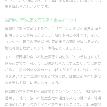
不動産売却で後悔しないための対策とは
策を講じることが大切です。
信頼できる不動産会社の見極め方を伝授
売却活動中のトラブル回避ポイント紹介
福岡県で不動産を売る際の重要ポイント
情報収集と第三者サポートの活用方法
福岡県で家を売却する場合、エリアごとの相場や需要動向を
契約時に気をつけたい権利関係の整理
把握することが特に重要です。福岡市内と郊外では、マンシ
税金やトラブルを避ける売却方法の実践例
ョンや一戸建ての流通状況や売却までの期間が異なるため、
不動産売却時の税金対策と節税の基本
地域特性を理解したうえで戦略を立てましょう。
譲渡所得税の特例制度を賢く利用する
また、福岡県独自の不動産慣習や自治体ごとの手続きにも注
トラブルを未然に防ぐ交渉術を解説
意が必要です。例えば、西鉄沿線や人気学区エリアでは需要
不動産売却時によくある失敗事例と対策
が高く、売却価格を高めやすい傾向があります。逆に、郊外
や交通アクセスに課題がある地域では、価格設定や売却期間
司法書士や税理士への相談の活用法
の見通しを慎重に検討しましょう。
福岡市の不動産売却や買取業者ランキングなど、地域情報を
活用し、地元に強い不動産会社の選定も成功の鍵です。地場
に精通した担当者のアドバイスを受けることで、高値売却や