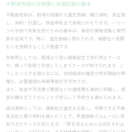
不動産売却の全体像と失敗回避の基本
購入希望者との交渉に役立つノウハウ
不動産売却は、相場の把握から査定依頼、媒介契約、買主探
高値売却を目指す不動産戦略のすすめ
し、契約・引渡し、税金申告まで多岐にわたります。一つ一
不動産高値売却のための戦略的準備
つの手順で失敗を防ぐための基本は、事前の情報収集と専門
福岡県で選ばれる物件の特徴を知る
家の活用です。特に、査定価格に惑わされず、複数社へ見積
不動産買取業者ランキングの活用方法
もりを依頼することが重要です。
売却活動報告を活かした改善策とは
失敗例としては、相場より高い価格設定で売れ残るケース
購入申込時に有利な条件交渉のコツ
や、焦って安値で手放してしまうケースが挙げられます。こ
売却時に必要な書類と取得のコツ入門
うしたリスクを避けるには、地域相場の確認や売却理由の明
不動産売却に必要な主な書類一覧と取得法
確化、必要書類の早期準備が不可欠です。
また、税金や司法書士費用などの諸経費も事前に把握し、資
法務局や自治体での書類準備の注意点
金計画を立てておくことで安心して手続きを進められます。
登記簿謄本や権利証の取得手順を解説
成功事例としては、複数社の査定を比較し、信頼できる不動
印鑑証明書や納税通知書の発行ポイント
産会社と媒介契約を結んだことで、希望価格でスムーズに売
スムーズな手続きのための事前準備法
却できたケースがあります。「家を売るためには何をすれば
安心して進める不動産売却の秘訣
いいか？」と悩む方は、まず全体像を把握し、段階ごとに対