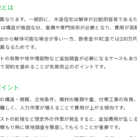
不動産解体で知っておきたい補助金と利用方法
徴とは
誰が不動産解体費用を負担するのか整理
異なります。一般的に、木造住宅は解体が比較的容易である
不動産解体費用の負担者は誰になるのか明確に解説
）は構造が強固な分、重機や専門技術が必要となり、費用が高
相続時の不動産解体費用負担に関する注意事項
円台から解体可能な場合が多い一方、鉄骨造やRC造では200万
家の解体費用を親族間で分担する際のポイント
異なるためです。
空き家解体費用の負担に迷った時の考え方
トの有無や地中埋設物など追加調査が必要になるケースもあ
不動産売却時に解体費用を負担するケース
で契約を進めることが失敗防止のポイントです。
お問い合わせはこちら
お問い合わせはこちら
ポイント
の構造・規模、立地条件、廃材の種類や量、付帯工事の有無
難しく、人力作業が増えることで費用が上がる傾向です。
ストの処理など想定外の作業が発生すると、追加費用が生じ
積もり時に現地調査を徹底してもらうことが重要です。