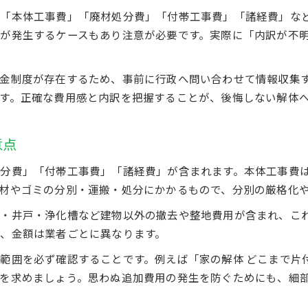
解体前に必要な手続きと不動産の準備事項
て「本体工事費」「廃材処分費」「付帯工事費」「諸経費」な
解体工事中にトラブルを防ぐポイントとは
が発生するケースもあり注意が必要です。実際に「内訳が不
不動産解体後の土地活用に向けた準備方法
信頼できる業者選びの進め方と注意すべき点
金制度が存在するため、事前に行政へ問い合わせて情報収集
追加費用を防ぐ見積もり比較の注意点
す。正確な費用感と内訳を把握することが、後悔しない解体
不動産解体で追加費用が発生しやすいケース
見積もり比較時に見落としやすい費用項目
意点
家の中の残置物処分費を事前に把握する重要性
分費」「付帯工事費」「諸経費」が含まれます。本体工事費
地中埋設物の確認が解体費用に及ぼす影響
材やゴミの分別・運搬・処分にかかるもので、分別の厳格化
複数見積もりで分かる不動産解体費用の違い
空き家解体で利用できる補助金の活用法
・井戸・浄化槽など建物以外の撤去や整地費用が含まれ、こ
、金額は業者ごとに異なります。
不動産解体費用を補助金で抑えるための手順
空き家解体補助金を申請する際の注意ポイント
範囲を必ず確認することです。例えば「家の解体 どこまで片
を求めましょう。思わぬ追加費用の発生を防ぐためにも、細
家の取り壊しに使える行政の支援制度とは
空き家解体費用補助金の対象条件を詳しく解説