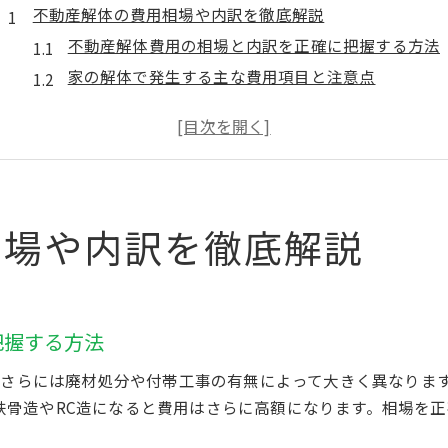
不動産解体の費用相場や内訳を徹底解説
不動産解体費用の相場と内訳を正確に把握する方法
家の解体で発生する主な費用項目と注意点
不動産の構造別に異なる解体費用の特徴とは
家解体費用が高くなる要因とその対策ポイント
不動産解体での廃材処分や付帯工事費の違い
解体費用を抑えるコツと不動産選びの要点
相場や内訳を徹底解説
不動産解体費用を抑えるための具体的な工夫
複数業者の見積もり比較で失敗しないために
不動産選びで解体費用に差が出る理由を解説
家の解体で無駄な出費を防ぐコツと注意点
把握する方法
解体業者ランキングの活用と選定時の注意事項
さらには廃材処分や付帯工事の有無によって大きく異なります
安心して進めるための不動産解体の手順
、鉄骨造やRC造になると費用はさらに高額になります。相場を
不動産解体の基本的な流れと重要なステップ
。