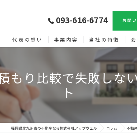
093-616-6774
お問い
報
代表の想い
事業内容
当社の特徴
会
売買
漫
積もり比較で失敗しな
土地
ト
新築
中古戸建て
相続
福岡県北九州市の不動産なら株式会社アップウェル
コラム
不動