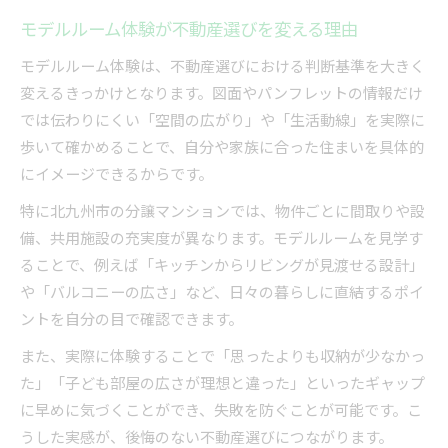
子育て世代に役立つモデルルーム活用術
モデルルーム体験が不動産選びを変える理由
不動産分譲で子育て世代が見るべきポイント
モデルルーム体験は、不動産選びにおける判断基準を大きく
モデルルームで確認したい安全対策と工夫
変えるきっかけとなります。図面やパンフレットの情報だけ
不動産分譲選びで重視する共用施設の魅力
では伝わりにくい「空間の広がり」や「生活動線」を実際に
子どもと一緒に体験できるモデルルーム見学
歩いて確かめることで、自分や家族に合った住まいを具体的
不動産分譲で家族の成長を見据えた選択を
にイメージできるからです。
暮らしやすさ重視で選ぶ不動産の新基準
特に北九州市の分譲マンションでは、物件ごとに間取りや設
不動産分譲で暮らしやすさを見極めるコツ
備、共用施設の充実度が異なります。モデルルームを見学す
新築マンション選びに役立つ不動産の視点
ることで、例えば「キッチンからリビングが見渡せる設計」
暮らしやすさ重視の不動産分譲チェックリスト
や「バルコニーの広さ」など、日々の暮らしに直結するポイ
不動産購入で気を付けたい生活動線の工夫
ントを自分の目で確認できます。
住み心地を左右する不動産分譲の基準
また、実際に体験することで「思ったよりも収納が少なかっ
た」「子ども部屋の広さが理想と違った」といったギャップ
に早めに気づくことができ、失敗を防ぐことが可能です。こ
うした実感が、後悔のない不動産選びにつながります。