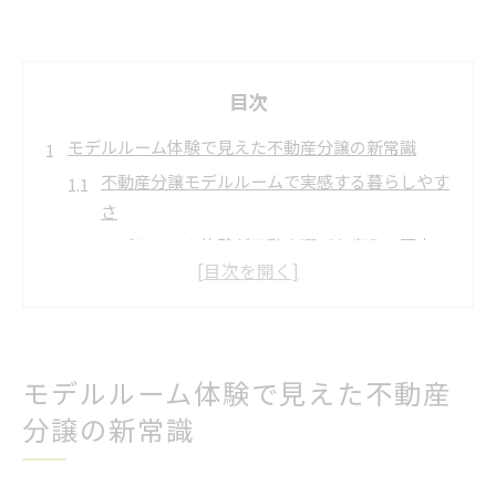
目次
モデルルーム体験で見えた不動産分譲の新常識
不動産分譲モデルルームで実感する暮らしやす
さ
モデルルーム体験が不動産選びを変える理由
不動産分譲現場で注目したい最新トレンド
モデルルームでわかる生活動線と快適性の違い
不動産の新基準を知るモデルルーム見学のコツ
家族が喜ぶ新築マンション選びの秘訣
モデルルーム体験で見えた不動産
家族目線で考える不動産分譲のポイント
分譲の新常識
不動産分譲で重視したい子育て環境の選び方
新築マンションで叶える家族の理想の暮らし