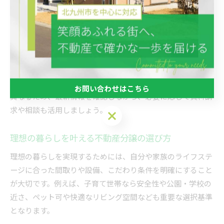
るため、希望する生活スタイルに合わせて優先順位を整理し
ましょう。
例えば、小倉北区や八幡西区は交通や買い物の利便性が高
く、ファミリー層にも人気です。また、徒歩圏内に生活施設
が揃っているか、バスや西鉄バスなど公共交通機関の利用が
可能かも重要なポイントです。価格や販売時期は物件ごとに
お問い合わせはこちら
異なるため、最新情報を確認しながら、必要に応じて資料請
求や相談も活用しましょう。
お問い合わせはこちら
理想の暮らしを叶える不動産分譲の選び方
理想の暮らしを実現するためには、自分や家族のライフステ
ージに合った間取りや設備、こだわり条件を明確にすること
が大切です。例えば、子育て世帯なら安全性や公園・学校の
近さ、ペット可や快適なリビング空間なども重要な選択基準
となります。