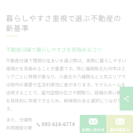
暮らしやすさ重視で選ぶ不動産の
新基準
不動産分譲で暮らしやすさを見極めるコツ
不動産分譲で理想の住まいを選ぶ際は、実際に暮らしやすい
環境かを見極めることが重要です。特に福岡県北九州市はエ
リアごとに特徴が異なり、小倉北や八幡西など人気エリアで
は物件の需要や生活利便性に差があります。モデルルームを
活用することで、室内空間の広さや間取り、設備の使い勝手
を具体的に体感できるため、納得感のある選択につながりま
す。
また、分譲物件のモデルルームでは、キッチンやリビング、
093-616-6774
共用施設の動線や収納スペースの配置など、日常生活で重視
お問い合わせ
無料相談