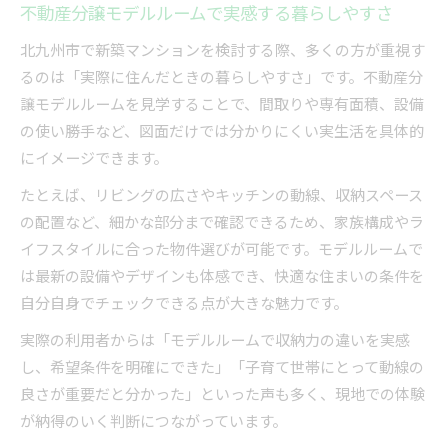
不動産分譲モデルルームで実感する暮らしやすさ
家族の安心を支える不動産分譲の見極め方
北九州市で新築マンションを検討する際、多くの方が重視す
不動産分譲で比べる間取りと生活利便性
るのは「実際に住んだときの暮らしやすさ」です。不動産分
福岡県北九州市で理想の住まいを探すコツ
譲モデルルームを見学することで、間取りや専有面積、設備
不動産分譲で失敗しない住まい探しの流れ
の使い勝手など、図面だけでは分かりにくい実生活を具体的
北九州市の不動産分譲で注目したい条件
にイメージできます。
理想の暮らしを叶える不動産分譲の選び方
たとえば、リビングの広さやキッチンの動線、収納スペース
不動産分譲モデルルーム活用のポイント
の配置など、細かな部分まで確認できるため、家族構成やラ
住み替えに役立つ不動産分譲のチェック事項
イフスタイルに合った物件選びが可能です。モデルルームで
実際の間取りチェックが購入判断の決め手に
は最新の設備やデザインも体感でき、快適な住まいの条件を
不動産分譲の間取り確認で失敗しない工夫
自分自身でチェックできる点が大きな魅力です。
モデルルームで間取りを体感するメリット
実際の利用者からは「モデルルームで収納力の違いを実感
不動産選びは間取りと生活動線が重要
し、希望条件を明確にできた」「子育て世帯にとって動線の
良さが重要だと分かった」といった声も多く、現地での体験
間取りチェックで暮らしやすさを実感する
が納得のいく判断につながっています。
不動産分譲は使い勝手重視で選ぶのがコツ