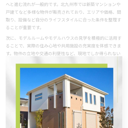
へと進む流れが一般的です。北九州市では新築マンションや
戸建てなど多様な物件が販売されており、エリアや価格、間
取り、設備など自分のライフスタイルに合った条件を整理す
ることが重要です。
次に、モデルルームやモデルハウスの見学を積極的に活用す
ることで、実際の住み心地や共用施設の充実度を体感できま
す。物件の立地や交通の利便性など、現地でしか得られない
情報も多いため、見学時には周辺環境も合わせてチェックし
ましょう。失敗しないためには、複数の物件やエリアを比較
し、販売スケジュールや入居予定日なども含めて総合的に判
断することがポイントです。
北九州市の不動産分譲で注目したい条件
北九州市で不動産分譲を検討する際、特に注目したい条件は
「立地」「価格」「間取り」「専有面積」「設備」「交通ア
クセス」の6つです。エリアごとに物件の特徴や相場が異な