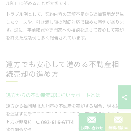
ル防止に努めることが大切です。
トラブル例として、契約内容の理解不足から追加費用が発生
したケースや、引き渡し後の瑕疵対応で揉めた事例がありま
す。逆に、事前確認や専門家への相談を通じて安心して売却
を終えた成功例も多く報告されています。
遠方でも安心して進める不動産相
続売却の進め方
遠方からの不動産売却に強いサポートとは
遠方から福岡県北九州市の不動産を売却する場合、現地に足
を運ばずに手続きを進める必要があり、不動産会社のサポー
ト力が非常に重要となります。実際、不動産売却においては
093-616-6774
お問い合わせ
無料相談
物件調査や査定、契約書類のやり取りなど、多くの工程があ