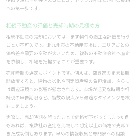
への第一歩です。
不動産売却前に専門家へ相談する重要性
手続きミスを防ぐ相続登記の基本ステップ
相続不動産の評価と売却時期の見極め方
スムーズな不動産売却を目指す手続き徹底解説
相続不動産の売却においては、まず物件の適正な評価を行う
不動産売却手続きの流れと重要チェックポイン
ことが不可欠です。北九州市の不動産市場は、エリアごとの
ト
価格差や需要の変動が大きいため、複数の不動産会社へ査定
相続不動産の売却時に必要な準備と段取り
を依頼し、相場を把握することが重要です。
仲介業者選びで失敗しないための比較方法
売却時期の選定もポイントです。例えば、空き家のまま長期
不動産売却活動の進め方とよくある落とし穴
間放置すると、建物の劣化や固定資産税の負担増加、さらに
査定から契約までの不動産売却実践法
は周辺環境への影響が懸念されます。市場が活発な時期や相
遠方でも安心して進める不動産相続売却の進め方
続税の申告期限など、複数の観点から最適なタイミングを検
遠方からの不動産売却に強いサポートとは
討しましょう。
不動産相続売却をリモートで進めるコツ
実際に、売却時期を誤ったことで価格が下がってしまった例
現地に行かずに不動産を売却するポイント
もあれば、複数社の査定を比較して想定以上の価格で売却で
信頼できる不動産会社との連携術を紹介
きた成功例もあります。早めの情報収集と専門家への相談