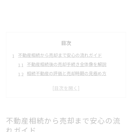
目次
不動産相続から売却まで安心の流れガイド
不動産相続後の売却手続き全体像を解説
相続不動産の評価と売却時期の見極め方
不動産売却に必要な主な書類と準備ポイント
スムーズな不動産売却へ信頼できる相談先の選
び方
相続不動産の売却前に押さえるべき注意点
福岡県北九州市で不動産を相続した人へ売却の極意
不動産相続から売却まで安心の流
不動産売却時に知るべき北九州市の市場動向
れガイド