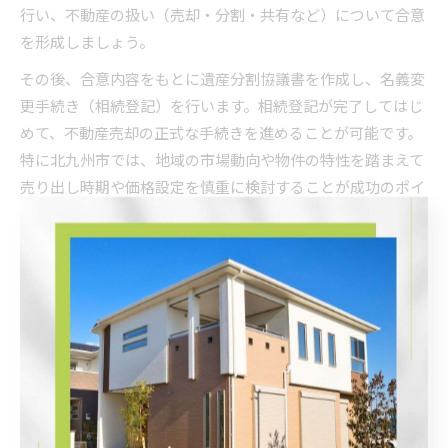
行い、不動産の扱い（売却・分割・共有など）について合意
を形成しましょう。
その後、合意内容をもとに遺産分割協議書を作成し、名義変
更手続き（相続登記）を行います。相続登記が完了してはじ
めて、不動産売却の正式な手続きを進めることが可能です。
特に北九州市では、地域の市場動向や物件の特性を踏まえて
売り出し時期や価格設定を慎重に検討することが成功のポイ
ントです。
実際の事例では、早期に協議をまとめ、専門家のアドバイス
を受けながら一連の手続きを進めたことで、スムーズに売却
できたケースが多く見られます。遺産分割協議と売却準備を
並行して進めることで、余計なトラブルや手続きの遅延を防
げます。
不動産相続人同士の合意形成ポイント