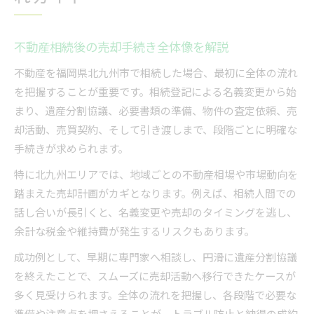
相続不動産の高値売却を目指すコツと注意点
不動産相続後の売却活動を効率化する秘訣
不動産相続後の売却手続き全体像を解説
遠方からでも安心な不動産売却サポートの活用
法
不動産を福岡県北九州市で相続した場合、最初に全体の流れ
を把握することが重要です。相続登記による名義変更から始
実際の不動産売却事例から学ぶ成功ポイント
まり、遺産分割協議、必要書類の準備、物件の査定依頼、売
遺産分割と売却を両立するための不動産実践術
却活動、売買契約、そして引き渡しまで、段階ごとに明確な
遺産分割協議と不動産売却を両立する流れ
手続きが求められます。
不動産相続人同士の合意形成ポイント
特に北九州エリアでは、地域ごとの不動産相場や市場動向を
売却後の資金分配とトラブル防止対策
踏まえた売却計画がカギとなります。例えば、相続人間での
遺産分割協議書作成時の不動産実践アドバイス
話し合いが長引くと、名義変更や売却のタイミングを逃し、
不動産売却における分割方法の選び方
余計な税金や維持費が発生するリスクもあります。
不動産売却の悩みを解決する相続登記のポイント
成功例として、早期に専門家へ相談し、円滑に遺産分割協議
相続登記が不動産売却に必要な理由を解説
を終えたことで、スムーズに売却活動へ移行できたケースが
不動産の名義変更手続きで押さえるべき点
多く見受けられます。全体の流れを把握し、各段階で必要な
相続登記遅延による売却リスクと対策法
準備や注意点を押さえることが、トラブル防止と納得の成約