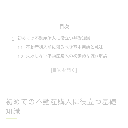
目次
初めての不動産購入に役立つ基礎知識
不動産購入前に知るべき基本用語と意味
失敗しない不動産購入の初歩的な流れ解説
不動産会社選びで注意したいポイントまとめ
安心のための不動産購入資金計画の立て方
不動産購入時に覚えておくべき諸費用の種類
資金計画を成功させる不動産購入の流れ
初めての不動産購入に役立つ基礎
不動産購入資金計画の立て方と流れの全体像
知識
不動産購入で失敗しないローン申請と注意点
資金計画と不動産購入のタイミングを考える
年収とのバランスで見る不動産購入の目安