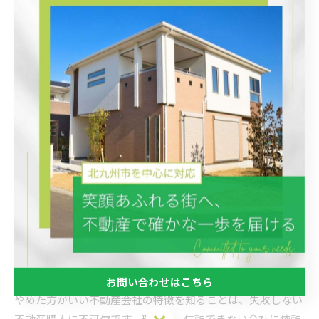
点とは
不動産購入で注意したい契約上のリスク管理
不動産購入では契約上のリスク管理が重要です。なぜなら、
契約内容の理解不足や確認漏れが後のトラブルにつながるか
らです。例えば、売買契約書や重要事項説明書に記載された
内容を細かく確認しないと、想定外の費用や責任問題が発生
することがあります。具体的には、専門用語や条項の意味を
事前に調べ、必要に応じて不動産会社や専門家に質問しまし
ょう。契約書のチェックリストを活用し、一項目ずつ確認す
ることも有効です。こうしたリスク管理を徹底することで、
不動産購入後の安心につながります。
やめた方がいい不動産会社の特徴と見分け方
お問い合わせはこちら
やめた方がいい不動産会社の特徴を知ることは、失敗しない
お問い合わせはこちら
不動産購入に不可欠です。理由は、信頼できない会社に依頼