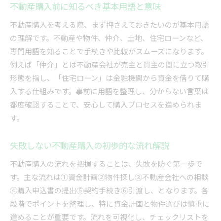
不動産購入前に知るべき基本用語と意味
不動産購入の流れに必要な諸費用のポイント
不動産購入を考える際、まず押さえておきたいのが基本用語
納得できる物件選びのコツを徹底解説
の理解です。不動産や物件、仲介、土地、住宅ローンなど、
不動産購入で物件選びに失敗しない基準とは
専門用語を知ることで手続きや比較がスムーズになります。
物件比較で役立つ不動産購入のチェックリスト
例えば「仲介」とは不動産会社が売主と買主の間に立つ取引
中古と新築不動産購入のメリットと注意点
形態を指し、「住宅ローン」は金融機関から資金を借りて購
不動産購入時に見るべき立地と周辺環境の重要
入する仕組みです。事前に用語を整理し、分からない言葉は
性
都度確認することで、安心して購入プロセスを進められま
す。
納得できる不動産購入のための内見ポイント
不動産購入時に押さえるべき注意点とは
失敗しない不動産購入の初歩的な流れ解説
不動産購入で注意したい契約上のリスク管理
不動産購入の流れを把握することは、失敗を防ぐ第一歩で
やめた方がいい不動産会社の特徴と見分け方
す。主な流れは①資金計画②物件探し③不動産会社への相談
不動産購入時に起こりやすいトラブル例と対策
④購入申込書の提出⑤契約手続き⑥引渡し、となります。各
不動産購入の流れで誤解しやすい点を整理
段階でポイントを整理し、特に資金計画と物件選びは慎重に
不動産会社が嫌がる行動と信頼関係の築き方
進めることが重要です。流れを可視化し、チェックリストを