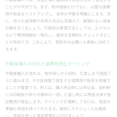
ことが不可欠です。まず、物件価格だけでなく、必要な諸費
用や税金をリストアップし、全体の予算を明確にします。次
に、月々の返済額や将来の支出も見据えて、無理のない資金
計画を立てましょう。代表的な管理方法としては、エクセル
などで費用明細を一覧化し、進捗を定期的にチェックするこ
とが有効です。これにより、想定外の出費にも柔軟に対応で
きます。
不動産購入の流れと諸費用発生タイミング
不動産購入の流れは、物件探しから契約、引渡しまで段階ご
とに進みます。その各段階で発生する諸費用や税金を把握す
ることが重要です。例えば、購入申込時には申込金、契約時
には印紙税や仲介手数料の一部、引渡し時には残金決済や登
記費用が発生します。タイミングを理解しておけば、資金の
準備も余裕を持って行えます。事前にスケジュールを確認
し、余裕を持った資金管理を心がけましょう。