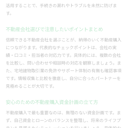
中古物件の購入を検討する際のポイント
活用することで、手続きの漏れやトラブルを未然に防げま
不動産購入で中古物件を選ぶ際の基準と注意点
す。
中古不動産購入で確認すべきリフォーム履歴
不動産会社選びで注意したいポイントまとめ
中古物件の不動産購入時に見る法的なポイント
中古不動産購入の資金計画と諸費用の考え方
信頼できる不動産会社を選ぶことが、納得のいく不動産購入
中古物件の内見で失敗しない不動産購入術
につながります。代表的なチェックポイントは、会社の実
績・口コミ・担当者の対応力です。具体的には、複数の会社
不動産の諸費用や税金を賢く把握する方法
を比較し、問い合わせや相談時の対応を観察しましょう。ま
不動産購入時に必要な諸費用内訳を徹底解説
た、宅地建物取引業の免許やサポート体制の有無も確認事項
不動産購入でかかる税金の種類と計算方法
です。情報収集と比較を徹底し、自分に合ったパートナーを
諸費用や税金を抑える不動産購入のコツとは
見極めることが大切です。
不動産購入資金計画に組み込む費用の管理法
不動産購入の流れと諸費用発生タイミング
安心のための不動産購入資金計画の立て方
不動産購入で最も重要なのは、無理のない資金計画です。ま
ず、自己資金とローンのバランスを整理し、将来のライフプ
ランも見据えたシミュレーションを行いましょう。具体的な