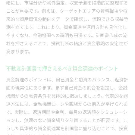
不動産事業計画書で審査突破を目指す準備のコ
確にし、市場分析や物件選定、収支予測を段階的に整理する
ツ
ことが重要です。例えば、ターゲットエリアの賃料相場や将
来的な資産価値の動向をデータで確認し、信頼できる収益予
測を立てます。これにより、資金調達や運用方針も具体化し
やすくなり、金融機関への説明も円滑です。計画書作成の流
れを押さえることで、投資判断の精度と資金戦略の安定性が
高まります。
不動産計画書で押さえるべき資金調達のポイント
資金調達のポイントは、自己資金と融資のバランス、返済計
画の現実性にあります。まず自己資金の割合を設定し、金融
機関からの融資条件を具体的に把握しましょう。代表的な調
達方法には、金融機関ローンや親族からの借入が挙げられま
す。実際に、返済期間や金利、毎月の返済額をシミュレーシ
ョンし、無理のない資金繰りを計画することが肝要です。こ
うした具体的な資金調達案を計画書に盛り込むことで、投資