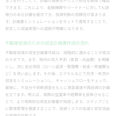
ョンを行うことで、計画の現実性やリスク耐性を数値で確認
できます。これにより、金融機関やパートナーに対しても説
得力のある計画を提示でき、投資判断の信頼性が高まりま
す。計画書とシミュレーションをセットで運用することで、
安定した収益実現への道筋が明確になります。
不動産投資のための収支計画書作成の流れ
不動産投資の収支計画書作成は、段階的に進めることが成功
のカギです。まず、物件の収入予測（家賃・共益費）を明確
にし、次に支出項目（ローン返済・管理費・税金・修繕費な
ど）を洗い出します。その後、エクセルなどで月次・年次の
収支をシミュレーションし、キャッシュフローをチェック。
最後に、不足分や余剰資金をもとに資金調達や再投資の計画
を立てます。例えば、実際の空室率や経費率を反映させるこ
とで、より現実的な収支計画書が完成します。ステップごと
に数値管理を徹底することで、投資リスクの低減と安定収益
の実現が可能です。