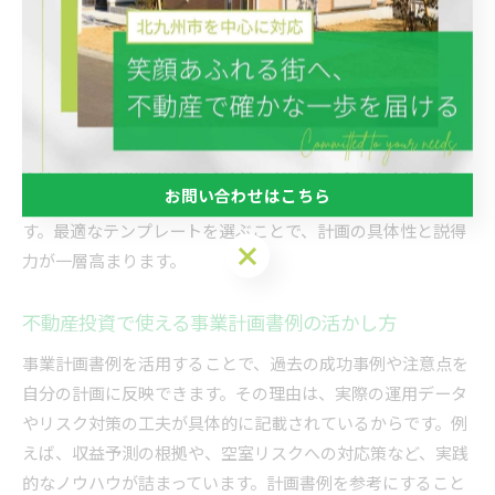
不動産投資計画書テンプレート選びのコツ
不動産投資計画書のテンプレート選びでは、目的や投資規模
に合ったフォーマットを選ぶことが重要です。理由は、物件
ごとや資金調達方法によって記載事項が異なるためです。例
えば、エクセル形式のテンプレートはカスタマイズ性が高
お問い合わせはこちら
く、収支シミュレーションや複数物件比較にも対応できま
す。最適なテンプレートを選ぶことで、計画の具体性と説得
お問い合わせはこちら
力が一層高まります。
不動産投資で使える事業計画書例の活かし方
事業計画書例を活用することで、過去の成功事例や注意点を
自分の計画に反映できます。その理由は、実際の運用データ
やリスク対策の工夫が具体的に記載されているからです。例
えば、収益予測の根拠や、空室リスクへの対応策など、実践
的なノウハウが詰まっています。計画書例を参考にすること