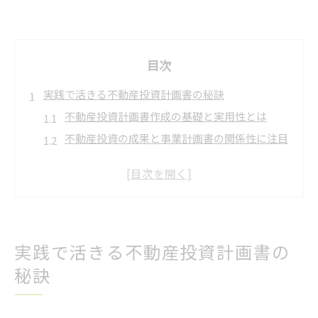
目次
実践で活きる不動産投資計画書の秘訣
不動産投資計画書作成の基礎と実用性とは
不動産投資の成果と事業計画書の関係性に注目
不動産投資のリスクを見抜く計画書の要点
不動産投資で失敗しないための計画書活用術
不動産投資計画書で安定収益を目指すポイント
不動産投資計画書が信頼性を高める理由
実践で活きる不動産投資計画書の
資金戦略を強化する不動産計画書の作成法
秘訣
不動産投資資金戦略の基本と計画書作成の流れ
不動産計画書で押さえるべき資金調達のポイン
ト