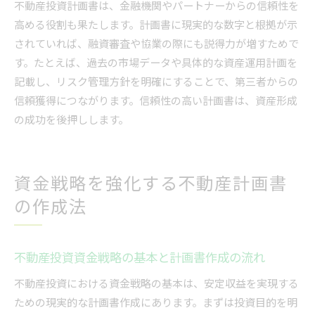
不動産投資計画書は、金融機関やパートナーからの信頼性を
不動産投資のリスク管理と計画書作成の基礎
高める役割も果たします。計画書に現実的な数字と根拠が示
不動産投資計画書が失敗を防ぐ理由を解説
されていれば、融資審査や協業の際にも説得力が増すためで
す。たとえば、過去の市場データや具体的な資産運用計画を
不動産投資で想定されるリスクと計画書対策
記載し、リスク管理方針を明確にすることで、第三者からの
不動産投資計画書を活用したリスクコントロー
信頼獲得につながります。信頼性の高い計画書は、資産形成
ル術
の成功を後押しします。
不動産投資失敗例から学ぶ計画書の重要性
信頼性の高い不動産事業計画書で融資審査を突破
不動産事業計画書で融資審査を有利に進める方
資金戦略を強化する不動産計画書
法
の作成法
不動産投資計画書で金融機関が注目するポイン
ト
不動産事業計画書が信頼性を高める理由とは
不動産投資資金戦略の基本と計画書作成の流れ
不動産投資で事業計画書提出時の注意点
不動産投資における資金戦略の基本は、安定収益を実現する
不動産投資計画書で融資成功に導く書き方
ための現実的な計画書作成にあります。まずは投資目的を明