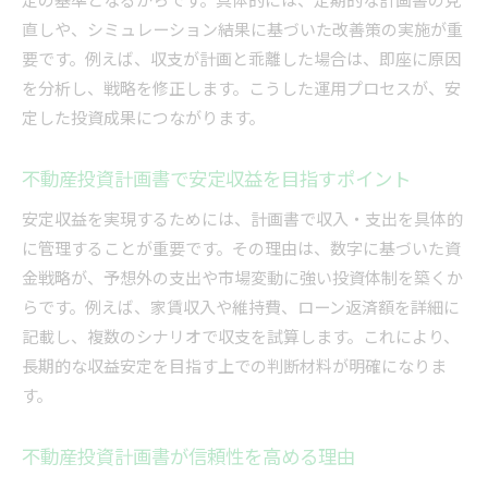
不動産投資のための収支計画書作成の流れ
直しや、シミュレーション結果に基づいた改善策の実施が重
要です。例えば、収支が計画と乖離した場合は、即座に原因
不動産収支計画書エクセルで数字の見える化を
を分析し、戦略を修正します。こうした運用プロセスが、安
実現
定した投資成果につながります。
不動産投資計画書で効率的な資金管理を目指す
方法
不動産投資計画書で安定収益を目指すポイント
節税と資産形成に役立つ不動産計画書の工夫
安定収益を実現するためには、計画書で収入・支出を具体的
不動産投資計画書で節税効果を高める方法
に管理することが重要です。その理由は、数字に基づいた資
不動産計画書を活用した資産形成のポイント
金戦略が、予想外の支出や市場変動に強い投資体制を築くか
不動産投資で節税できる計画書作成の実践例
らです。例えば、家賃収入や維持費、ローン返済額を詳細に
不動産計画書が資産拡大に与える影響とは
記載し、複数のシナリオで収支を試算します。これにより、
不動産投資計画書で長期的な節税を実現する工
長期的な収益安定を目指す上での判断材料が明確になりま
夫
す。
不動産投資資産形成に重要な計画書の使い方
リスクを抑えるための不動産投資計画の考え方
不動産投資計画書が信頼性を高める理由
不動産投資計画書でリスクを見える化する方法