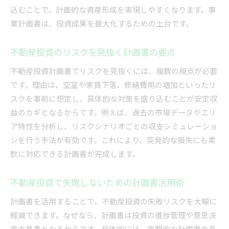
込むことで、計画的な資産形成を実現しやすくなります。事
不動産投資で事業計画書テンプレートを活用する方
業計画書は、投資成果を最大化するための土台です。
法
不動産投資事業計画書テンプレート活用の利点
不動産投資のリスクを見抜く計画書の要点
不動産投資計画書テンプレート選びのコツ
不動産投資計画書でリスクを見抜くには、複数の視点が必要
不動産投資で使える事業計画書例の活かし方
です。理由は、空室や家賃下落、修繕費用の増加といったリ
不動産事業計画書エクセルテンプレートの活用
スクを事前に想定し、具体的な対策を盛り込むことが安定収
法
益のカギとなるからです。例えば、過去の市場データやエリ
不動産投資計画書作成でテンプレートが役立つ
ア特性を分析し、リスクシナリオごとの収支シミュレーショ
場面
ンを行う手法が有効です。これにより、突発的な損失にも柔
不動産事業計画書無料テンプレートで効率化
軟に対応できる計画書が完成します。
収支計画書エクセル無料活用で数字管理を徹底
不動産収支計画書エクセル無料活用のメリット
不動産投資で失敗しないための計画書活用術
不動産投資に役立つ収支表エクセル管理術
計画書を活用することで、不動産投資の失敗リスクを大幅に
不動産投資計画書と収支シミュレーションの結
軽減できます。なぜなら、計画書は投資の進捗管理や意思決
びつき
定の基準となるからです。具体的には、定期的な計画書の見