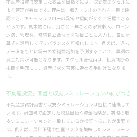
不動産投資で安定した収益を目指すには、収支表エクセルに
よる管理が有効です。理由は、収入・支出の流れを一目で確
認でき、キャッシュフローの異常や傾向がすぐに把握できる
からです。具体的には、月ごと・年ごとの家賃収入、ローン
返済、管理費、修繕積立金などを項目ごとに入力し、自動計
算式を活用して収支バランスを可視化します。例えば、過去
データをもとに将来の修繕費増加を予測することで、早期の
資金対策が可能となります。エクセル管理術は、投資判断の
根拠を明確にし、資産形成を着実に進める手助けとなりま
す。
不動産投資計画書と収支シミュレーションの結びつき
不動産投資計画書と収支シミュレーションは密接に連携して
います。計画書で設定した収益目標や資金戦略が、実際の収
支シミュレーションと一致しているか検証することが重要で
す。例えば、賃料下落や空室リスクを加味したシミュレーシ