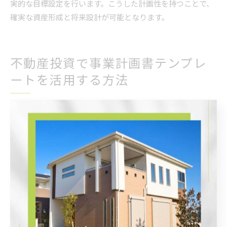
実的な目標設定を行います。こうした計画性を持つことで、
確実な資産形成と将来設計が可能となります。
不動産投資で事業計画書テンプレ
ートを活用する方法
不動産投資事業計画書テンプレート活用の利点
不動産投資事業計画書テンプレートを活用することで、計画
書作成の効率化と精度向上が実現できます。なぜなら、必要
な項目が網羅されており、抜け漏れを防ぐ仕組みが整ってい
るからです。例えば、収支計画や資金繰り、リスク要因まで
体系的に整理できるため、金融機関への提出資料としても信
頼性が高まります。結論として、テンプレート活用は、安定
収益を目指すうえでの基礎固めに最適です。