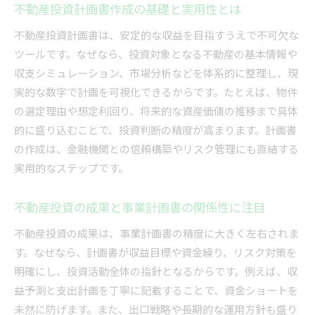
不動産投資計画書作成の基礎と実用性とは
不動産投資で効果的な資金管理を実現する方法
不動産投資計画書は、安定的な収益を目指すうえで不可欠な
不動産投資計画書が資金繰りを安定させる仕組
ツールです。なぜなら、投資対象となる不動産の基本情報や
み
収支シミュレーション、市場分析などを体系的に整理し、現
不動産計画書活用で金融機関の信頼を得るコツ
実的な数字で計画を可視化できるからです。たとえば、物件
不動産投資資金計画書の作成時に注意したい点
の選定理由や想定利回り、将来的な資産価値の推移まで具体
収益安定化を目指す不動産投資計画のポイント
的に盛り込むことで、投資判断の精度が高まります。計画書
不動産投資の収益安定を支える計画書の工夫
の作成は、金融機関との信頼構築やリスク管理にも直結する
不動産投資計画で収支バランスを見極める方法
実用的なステップです。
不動産投資計画書とリスクシミュレーション実
不動産投資の成果と事業計画書の関係性に注目
践法
不動産投資で長期収益を確保する計画立案術
不動産投資の成果は、事業計画書の精度に大きく左右されま
不動産投資計画書による安定収入の実現プロセ
す。なぜなら、計画書が収益目標や資金繰り、リスク対策を
ス
明確にし、投資活動全体の指針となるからです。例えば、収
益予測と支出計画を丁寧に記載することで、資金ショートを
不動産投資で元を取るまでの期間と計画の重要
未然に防げます。また、出口戦略や長期的な運用方針も盛り
性