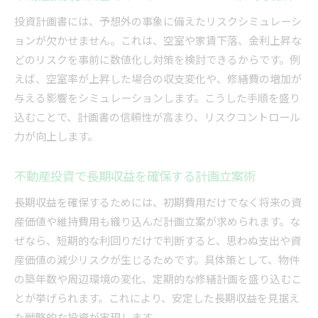
投資計画書には、予想外の事象に備えたリスクシミュレーシ
ョンが欠かせません。これは、空室や家賃下落、金利上昇な
どのリスクを事前に数値化し対策を検討できるからです。例
えば、空室率が上昇した場合の収支変化や、修繕費の増加が
与える影響をシミュレーションします。こうした手順を盛り
込むことで、計画書の信頼性が高まり、リスクコントロール
力が向上します。
不動産投資で長期収益を確保する計画立案術
長期収益を確保するためには、初期費用だけでなく将来の資
産価値や維持費用も織り込んだ計画立案が求められます。な
ぜなら、短期的な利回りだけで判断すると、思わぬ支出や資
産価値の減少リスクが生じるためです。具体策として、物件
の築年数や周辺環境の変化、定期的な修繕計画を盛り込むこ
とが挙げられます。これにより、安定した長期収益を見据え
た戦略的な投資が実現します。